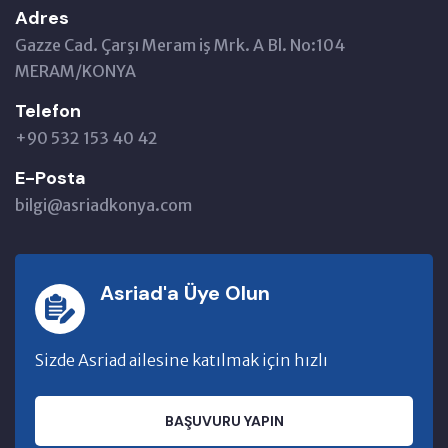
Adres
Gazze Cad. Çarşı Meram iş Mrk. A Bl. No:104
MERAM/KONYA
Telefon
+90 532 153 40 42
E-Posta
bilgi@asriadkonya.com
Asriad'a Üye Olun
Sizde Asriad ailesine katılmak için hızlı
BAŞUVURU YAPIN