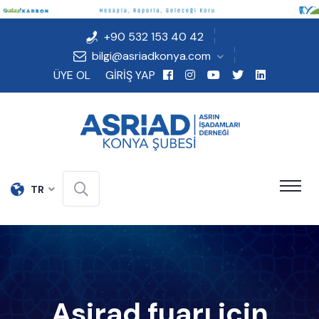
+90 532 153 40 42
bilgi@asriadkonya.com
ÜYE OL
GİRİŞ YAP
TR
Asirad fuarı için