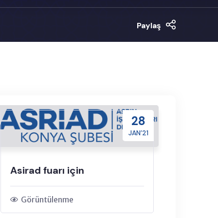
Paylaş
28
JAN’21
Asirad fuarı için
Görüntülenme