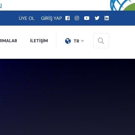
ÜYE OL
GİRİŞ YAP
İRMALAR
İLETİŞİM
TR