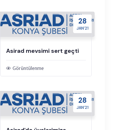
28
JAN’21
Asirad mevsimi sert geçti
Görüntülenme
28
JAN’21
Asirad'da üyelerimize