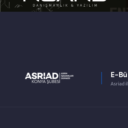
E-Bü
Asriad il