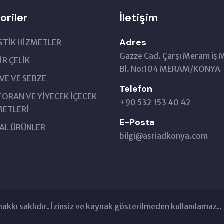
oriler
İletişim
Adres
İSTİK HİZMETLER
Gazze Cad. Çarşı Meram iş 
R ÇELİK
Bl. No:104 MERAM/KONYA
VE VE SEBZE
Telefon
TORAN VE YİYECEK İÇECEK
+90 532 153 40 42
METLERİ
E-Posta
AL ÜRÜNLER
bilgi@asriadkonya.com
hakkı saklıdır. İzinsiz ve kaynak gösterilmeden kullanılamaz..