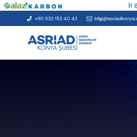
+90 532 153 40 42
bilgi@asriadkonya