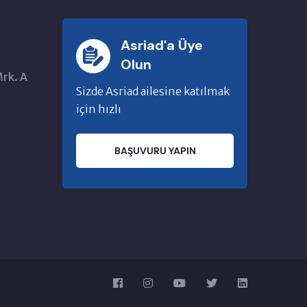
Asriad'a Üye
Olun
Mrk. A
Sizde Asriad ailesine katılmak
için hızlı
BAŞUVURU YAPIN