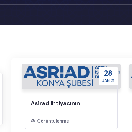
28
JAN’21
Asirad ihtiyacının
Görüntülenme