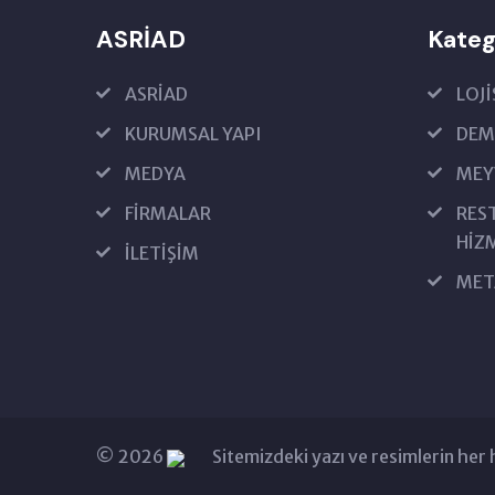
ASRİAD
Kateg
ASRİAD
LOJ
KURUMSAL YAPI
DEMİ
MEDYA
MEY
FİRMALAR
RES
HİZ
İLETİŞİM
MET
© 2026
Sitemizdeki yazı ve resimlerin her 