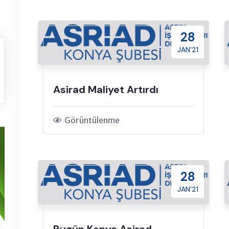
28
JAN’21
Asirad Maliyet Artırdı
Görüntülenme
28
JAN’21
Bugün Konya Asirad