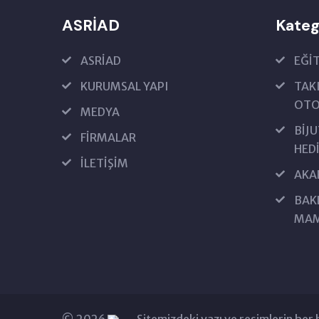
ASRİAD
Kateg
ASRİAD
EĞİ
KURUMSAL YAPI
TAK
OT
MEDYA
BİJU
FİRMALAR
HEDİ
İLETİŞİM
AKA
BAKL
MAM