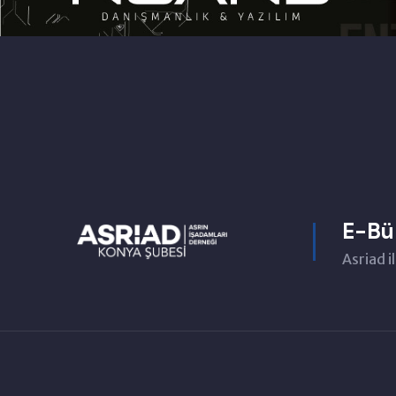
E-Bü
Asriad il