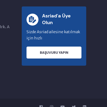
Asriad'a Üye
Olun
Mrk. A
Sizde Asriad ailesine katılmak
için hızlı
BAŞUVURU YAPIN