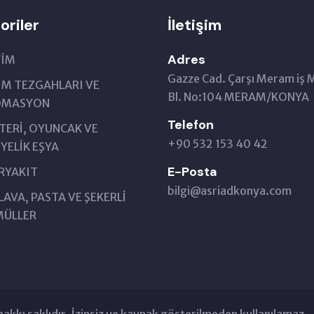
oriler
İletişim
Adres
TİM
Gazze Cad. Çarşı Meram iş 
IM TEZGAHLARI VE
Bl. No:104 MERAM/KONYA
OMASYON
Telefon
TERİ, OYUNCAK VE
+90 532 153 40 42
YELİK EŞYA
E-Posta
RYAKIT
bilgi@asriadkonya.com
AVA, PASTA VE ŞEKERLİ
ÜLLER