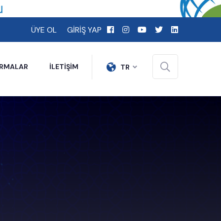
ÜYE OL
GİRİŞ YAP
İRMALAR
İLETİŞİM
TR