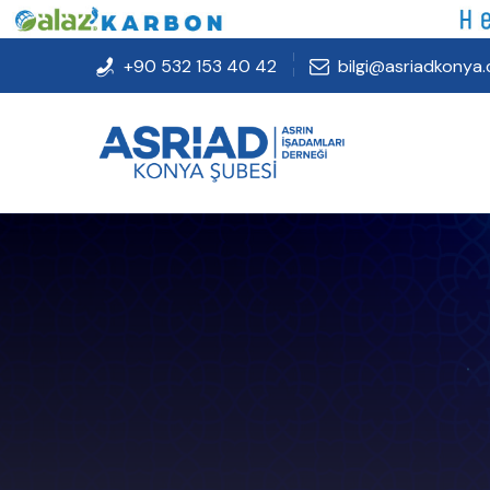
+90 532 153 40 42
bilgi@asriadkonya